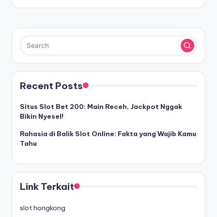
Recent Posts
Situs Slot Bet 200: Main Receh, Jackpot Nggak
Bikin Nyesel!
Rahasia di Balik Slot Online: Fakta yang Wajib Kamu
Tahu
Link Terkait
slot hongkong