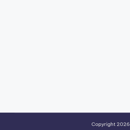
Copyright 202