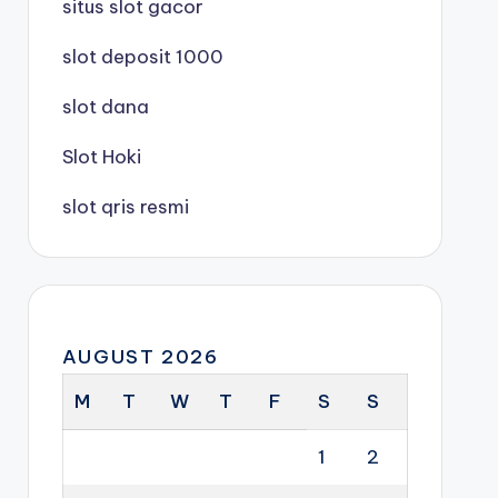
situs slot gacor
slot deposit 1000
slot dana
Slot Hoki
slot qris resmi
AUGUST 2026
M
T
W
T
F
S
S
1
2