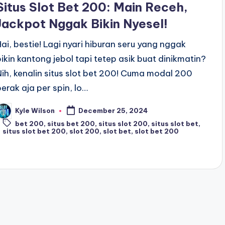
Situs Slot Bet 200: Main Receh,
Jackpot Nggak Bikin Nyesel!
Hai, bestie! Lagi nyari hiburan seru yang nggak
bikin kantong jebol tapi tetep asik buat dinikmatin?
Nih, kenalin situs slot bet 200! Cuma modal 200
perak aja per spin, lo…
Kyle Wilson
December 25, 2024
osted
Tags:
y
bet 200
,
situs bet 200
,
situs slot 200
,
situs slot bet
,
situs slot bet 200
,
slot 200
,
slot bet
,
slot bet 200